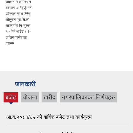
साक्षरता र कार्यस्थल
तत्परता अभिवृद्धि गर्ने
उद्देश्यका साथ जेनेस
सोलुसन प्रा.लि.को
सहकार्यमा निःशुल्क
१० दिने आईटी (IT)
तालिम कार्यशाला
प्रारम्भ
जानकारी
बजेट
योजना
खरीद
नगरपालिकाका निर्णयहरु
(active
tab)
आ.व.२०८१/८२ को बार्षिक बजेट तथा कार्यक्रम