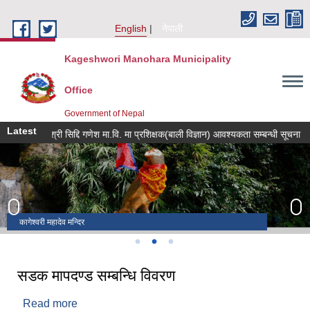
Skip to main content
English
नेपाली
Kageshwori Manohara Municipality
Office
Government of Nepal
Latest
श्री सिद्दि गणेश मा.वि. मा प्रशिक्षक(बाली विज्ञान) आवश्यकता सम्बन्धी सूचना
कर तथ
व्यक्तिगत घटना दर्ता सप्ताह
नवतनधाम
कागेश्वरी महादेव मन्दिर
सडक मापदण्ड सम्बन्धि विवरण
Read more
about सडक मापदण्ड सम्बन्धि विवरण