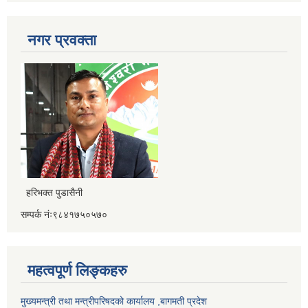
नगर प्रवक्ता
हरिभक्त पुडासैनी
सम्पर्क नंः९८४१७५०५७०
महत्वपूर्ण लिङ्कहरु
मुख्यमन्त्री तथा मन्त्रीपरिषदको कार्यालय ,बागमती प्रदेश