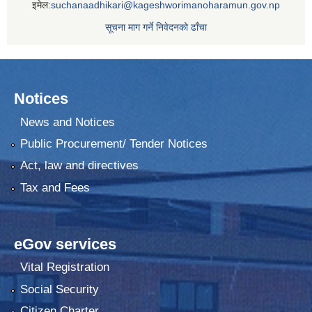
इमेल:
suchanaadhikari@kageshworimanoharamun.gov.np
सूचना माग गर्ने निवेदनको ढाँचा
Notices
News and Notices
Public Procurement/ Tender Notices
Act, law and directives
Tax and Fees
eGov services
Vital Registration
Social Security
Citizen Charter