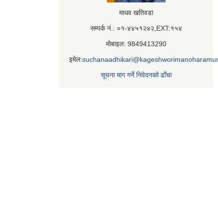
माधव खतिवडा
सम्पर्क नं.: ०१-४४५१२४२,EXT:१५४
मोबाइल: 9849413290
इमेल:
suchanaadhikari@kageshworimanoharamun
सूचना माग गर्ने निवेदनको ढाँचा