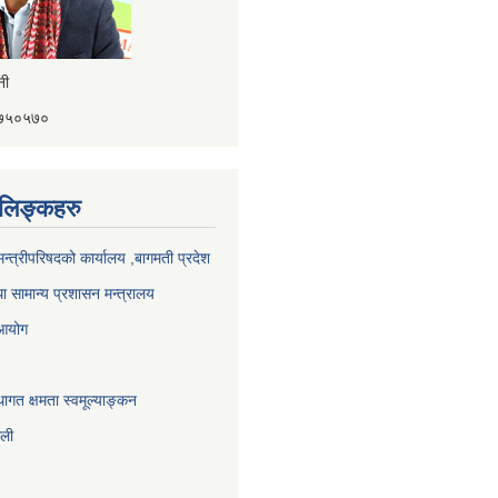
ैनी
४१७५०५७०
ण लिङ्कहरु
 मन्त्रीपरिषदको कार्यालय ,बागमती प्रदेश
ा सामान्य प्रशासन मन्त्रालय
 आयोग
ागत क्षमता स्वमूल्याङ्कन
ाली