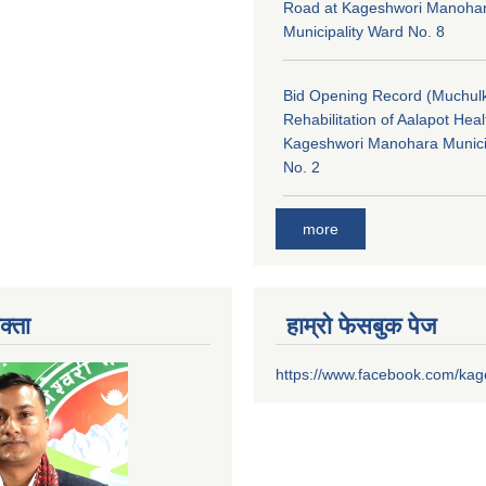
Road at Kageshwori Manoha
Municipality Ward No. 8
Bid Opening Record (Muchulk
Rehabilitation of Aalapot Heal
Kageshwori Manohara Munici
No. 2
more
क्ता
हाम्रो फेसबुक पेज
https://www.facebook.com/ka