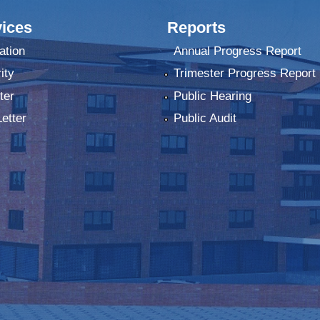
ices
Reports
ation
Annual Progress Report
ity
Trimester Progress Report
ter
Public Hearing
Letter
Public Audit