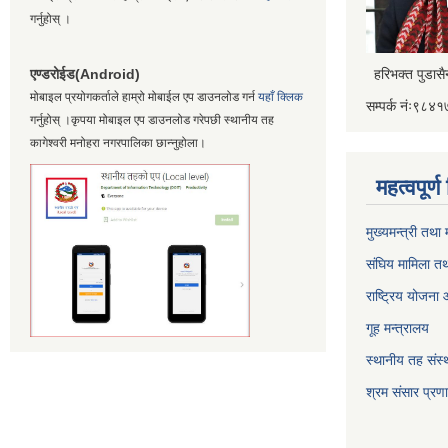
गर्नुहोस् ।
एण्डरोईड(Android)
हरिभक्त पुडास
मोबाइल प्रयोगकर्ताले हाम्रो मोबाईल एप डाउनलोड गर्न
यहाँ क्लिक
सम्पर्क नंः९८
गर्नुहोस् ।कृपया मोबाइल एप डाउनलोड गरेपछी स्थानीय तह
कागेश्वरी मनोहरा नगरपालिका छान्नुहोला।
महत्वपूर्
मुख्यमन्त्री तथा
संघिय मामिला तथ
राष्ट्रिय योजना
गूह मन्त्रालय
स्थानीय तह संस्थ
श्रम संसार प्रण