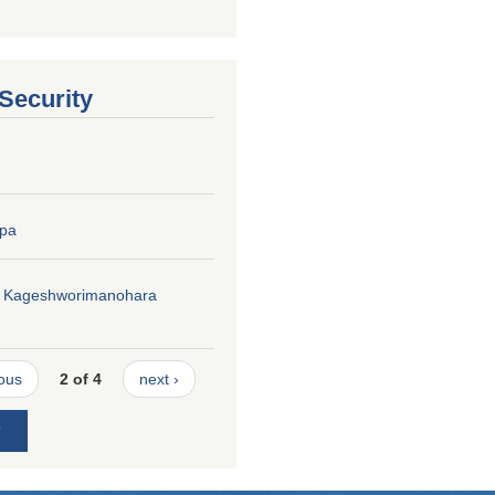
 Security
pa
f Kageshworimanohara
ious
2 of 4
next ›