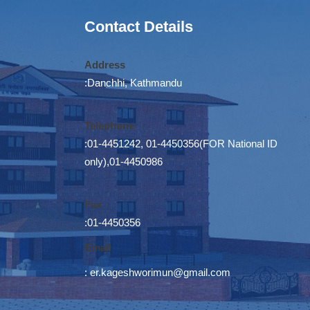
Contact Details
Address
:Danchhi, Kathmandu
Telephone
:01-4451242, 01-4450356(FOR National ID
only),01-4450986
Fax
:01-4450356
Email
:
er.kageshworimun@gmail.com