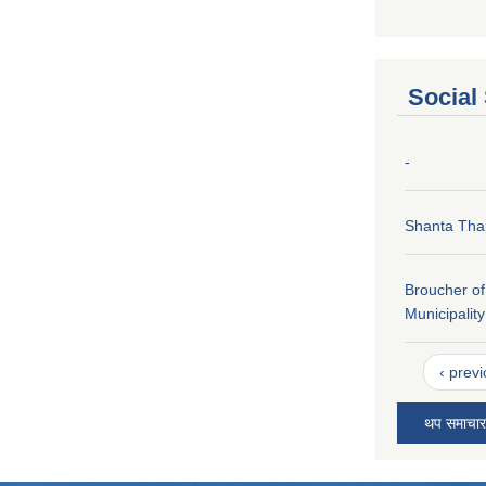
Social
-
Shanta Tha
Broucher o
Municipality
‹ prev
थप समाचार