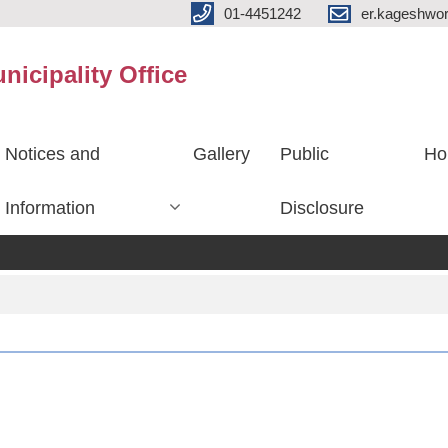
01-4451242
er.kageshwo
icipality Office
Notices and
Gallery
Public
Ho
Information
Disclosure