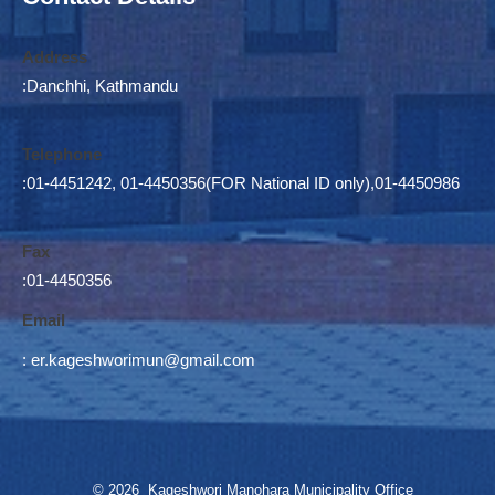
Address
:Danchhi, Kathmandu
Telephone
:01-4451242, 01-4450356(FOR National ID only),01-4450986
Fax
:01-4450356
Email
:
er.kageshworimun@gmail.com
© 2026 Kageshwori Manohara Municipality Office