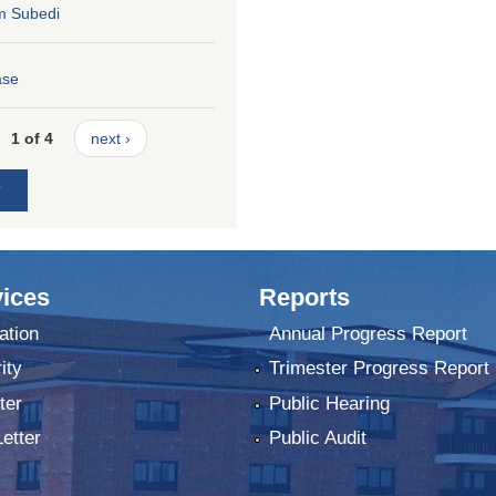
m Subedi
ase
1 of 4
next ›
ices
Reports
ation
Annual Progress Report
ity
Trimester Progress Report
ter
Public Hearing
Letter
Public Audit