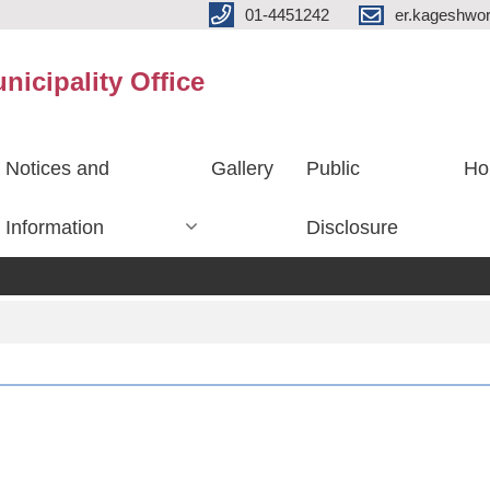
01-4451242
er.kageshwo
icipality Office
Notices and
Gallery
Public
Ho
Information
Disclosure