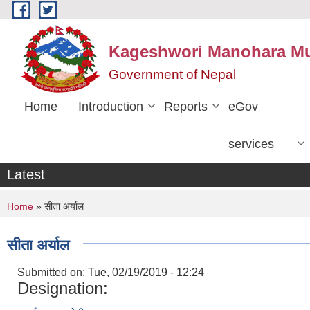
Skip to main content
Kageshwori Manohara Mun
Government of Nepal
Home
Introduction
Reports
eGov
services
Latest
You are here
Home
» सीता अर्याल
सीता अर्याल
Submitted on:
Tue, 02/19/2019 - 12:24
Designation: