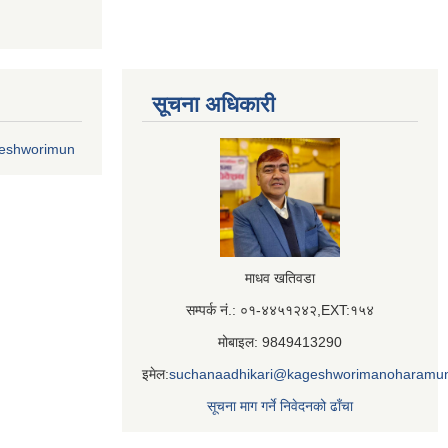
सूचना अधिकारी
geshworimun
माधव खतिवडा
सम्पर्क नं.: ०१-४४५१२४२,EXT:१५४
मोबाइल: 9849413290
इमेल:
suchanaadhikari@kageshworimanoharamun
सूचना माग गर्ने निवेदनको ढाँचा