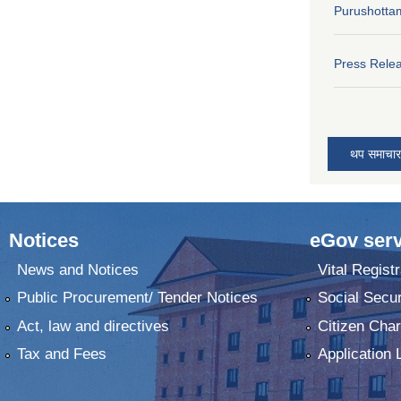
Purushotta
Press Rele
थप समाचार
Notices
eGov serv
News and Notices
Vital Registr
Public Procurement/ Tender Notices
Social Secur
Act, law and directives
Citizen Char
Tax and Fees
Application 