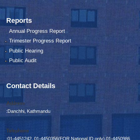
Reports
Annual Progress Report
Trimester Progress Report
Public Hearing
Public Audit
Contact Details
Address
:Danchhi, Kathmandu
Telephone
:01-4451242, 01-4450356(FOR National ID only),01-4450986