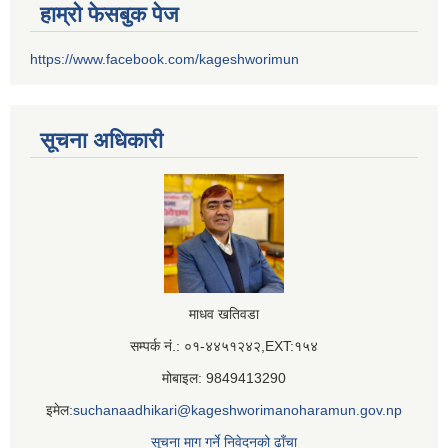
हाम्रो फेसबुक पेज
https://www.facebook.com/kageshworimun
सूचना अधिकारी
माधव खतिवडा
सम्पर्क नं.: ०१-४४५१२४२,EXT:१५४
मोबाइल: 9849413290
इमेल:
suchanaadhikari@kageshworimanoharamun.gov.np
सूचना माग गर्ने निवेदनको ढाँचा