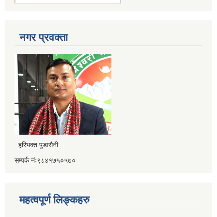
नगर प्रवक्ता
हरिभक्त पुडासैनी
सम्पर्क नंः९८४१७५०५७०
महत्वपूर्ण लिङ्कहरु