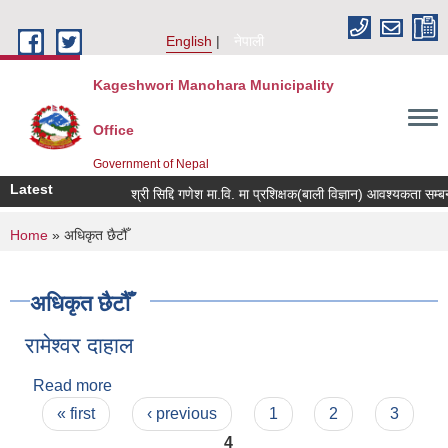
Skip to main content
English
नेपाली
Kageshwori Manohara Municipality
Office
Government of Nepal
Latest
श्री सिद्दि गणेश मा.वि. मा प्रशिक्षक(बाली विज्ञान) आवश्यकता सम्बन्धी सू
You are here
Home
» अधिकृत छैटौँ
अधिकृत छैटौँ
रामेश्वर दाहाल
Read more
about रामेश्वर दाहाल
Pages
« first
‹ previous
1
2
3
4