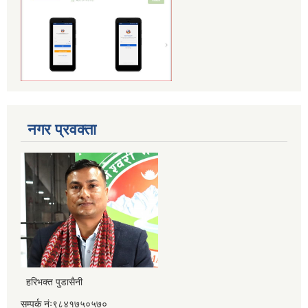
नगर प्रवक्ता
हरिभक्त पुडासैनी
सम्पर्क नंः९८४१७५०५७०