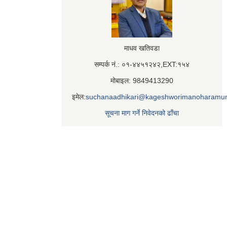
माधव खतिवडा
सम्पर्क नं.: ०१-४४५१२४२,EXT:१५४
मोबाइल: 9849413290
इमेल:
suchanaadhikari@kageshworimanoharamun
सूचना माग गर्ने निवेदनको ढाँचा