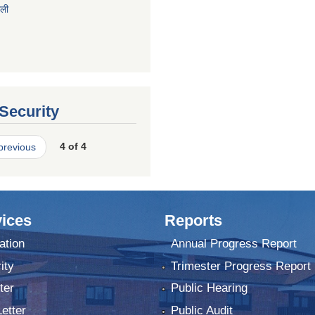
ाली
 Security
 previous
4 of 4
ices
Reports
ation
Annual Progress Report
ity
Trimester Progress Report
ter
Public Hearing
Letter
Public Audit