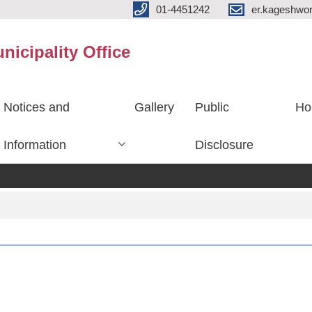
01-4451242
er.kageshwo
icipality Office
Notices and
Gallery
Public
Ho
Information
Disclosure