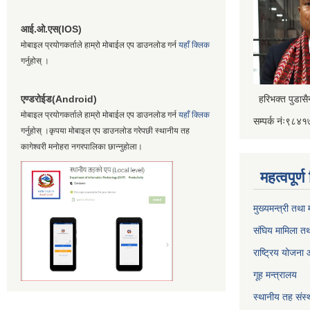
आई.ओ.एस(IOS)
मोबाइल प्रयोगकर्ताले हाम्रो मोबाईल एप डाउनलोड गर्न
यहाँ क्लिक
गर्नुहोस् ।
एण्डरोईड(Android)
हरिभक्त पुडास
मोबाइल प्रयोगकर्ताले हाम्रो मोबाईल एप डाउनलोड गर्न
यहाँ क्लिक
सम्पर्क नंः९८
गर्नुहोस् ।कृपया मोबाइल एप डाउनलोड गरेपछी स्थानीय तह
कागेश्वरी मनोहरा नगरपालिका छान्नुहोला।
महत्वपूर्
मुख्यमन्त्री तथा
संघिय मामिला तथ
राष्ट्रिय योजना
गूह मन्त्रालय
स्थानीय तह संस्थ