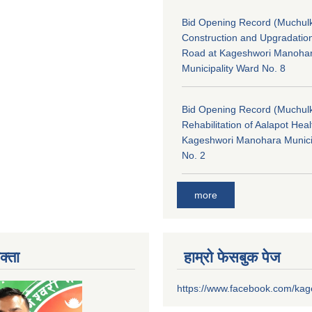
Bid Opening Record (Muchulk
Construction and Upgradatio
Road at Kageshwori Manoha
Municipality Ward No. 8
Bid Opening Record (Muchulk
Rehabilitation of Aalapot Heal
Kageshwori Manohara Munici
No. 2
more
क्ता
हाम्रो फेसबुक पेज
https://www.facebook.com/ka