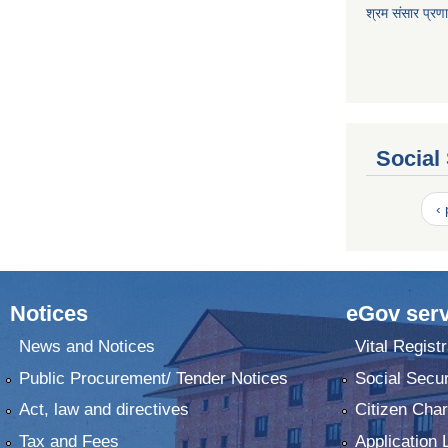
श्रम संसार प्रण
Social
‹
Notices
eGov serv
News and Notices
Vital Registr
Public Procurement/ Tender Notices
Social Secur
Act, law and directives
Citizen Char
Tax and Fees
Application 