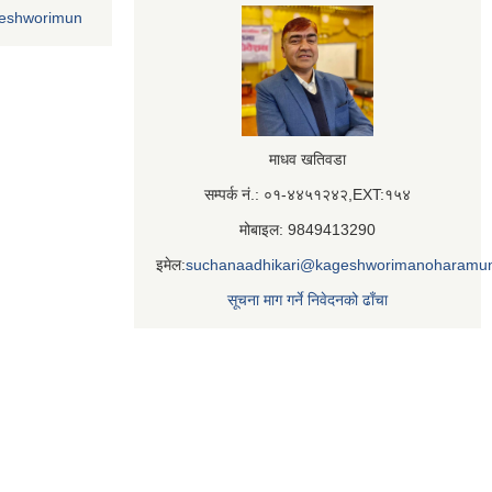
geshworimun
माधव खतिवडा
सम्पर्क नं.: ०१-४४५१२४२,EXT:१५४
मोबाइल: 9849413290
इमेल:
suchanaadhikari@kageshworimanoharamun
सूचना माग गर्ने निवेदनको ढाँचा