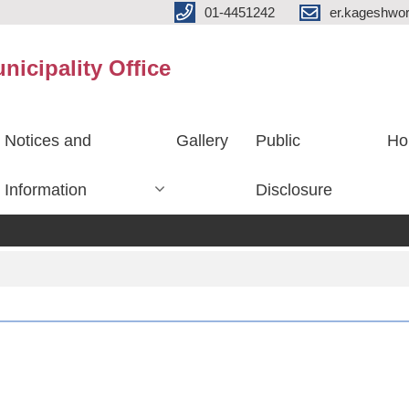
01-4451242
er.kageshwo
icipality Office
Notices and
Gallery
Public
Ho
Information
Disclosure