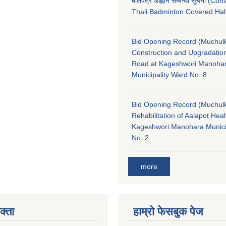
बोलपत्र आह्वान सम्बन्धी सूचना (Con
Thali Badminton Covered Hal
Bid Opening Record (Muchulk
Construction and Upgradatio
Road at Kageshwori Manoha
Municipality Ward No. 8
Bid Opening Record (Muchulk
Rehabilitation of Aalapot Heal
Kageshwori Manohara Munici
No. 2
more
क्ता
हाम्रो फेसबुक पेज