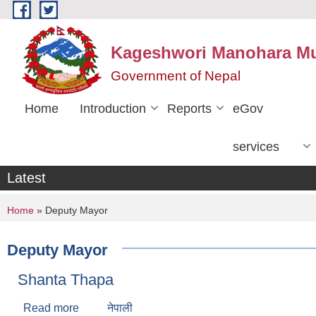
Skip to main content
Kageshwori Manohara Mun
Government of Nepal
Home
Introduction
Reports
eGov
services
Latest
You are here
Home
» Deputy Mayor
Deputy Mayor
Shanta Thapa
Read more
about Shanta Thapa
नेपाली