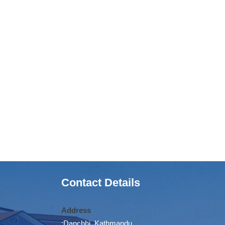
Contact Details
Address
:Danchhi, Kathmandu