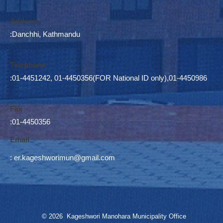
Address
:Danchhi, Kathmandu
Telephone
:01-4451242, 01-4450356(FOR National ID only),01-4450986
Fax
:01-4450356
Email
:
er.kageshworimun@gmail.com
© 2026 Kageshwori Manohara Municipality Office