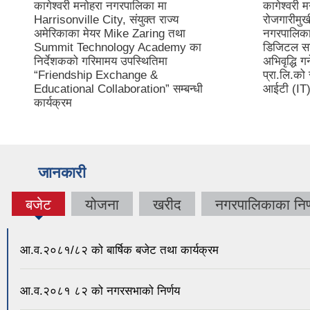
कागेश्वरी मनोहरा नगरपालिका मा
कागेश्वरी 
Harrisonville City, संयुक्त राज्य
रोजगारीमुख
अमेरिकाका मेयर Mike Zaring तथा
नगरपालिकाभ
Summit Technology Academy का
डिजिटल साक
निर्देशकको गरिमामय उपस्थितिमा
अभिवृद्धि ग
“Friendship Exchange &
प्रा.लि.को
Educational Collaboration” सम्बन्धी
आईटी (IT) 
कार्यक्रम
जानकारी
बजेट
योजना
खरीद
नगरपालिकाका निर्
(active
tab)
आ.व.२०८१/८२ को बार्षिक बजेट तथा कार्यक्रम
आ.व.२०८१ ८२ को नगरसभाको निर्णय