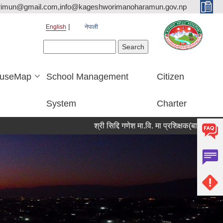
rimun@gmail.com,info@kageshworimanoharamun.gov.np
English
नेपाली
Search form
Search
useMap
School Management
Citizen
System
Charter
श्री सिद्दि गणेश मा.वि. मा प्रशिक्षक(बाली विज्ञान) आवश्