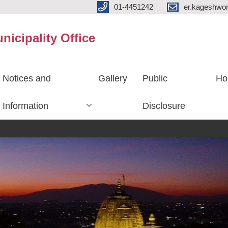
01-4451242
er.kageshwo
icipality Office
Notices and
Gallery
Public
Ho
Information
Disclosure