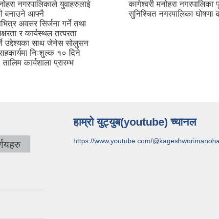
मनोहरा नगरपालिकाले युवाहरुलाई
कागेश्वरी मनोहरा नगरपालिका पू
ी बनाउने आफ्नै
सुनिश्चित नगरपालिका घोषणा क
ित्र अवसर सिर्जना गर्ने तथा
्षरता र कार्यस्थल तत्परता
र्ने उद्देश्यका साथ जेनेस सोलुसन
 सहकार्यमा निःशुल्क १० दिने
तालिम कार्यशाला प्रारम्भ
हाम्रो युट्युब(youtube) च्यानल
https://www.youtube.com/@kageshworimanoh
णयहरु