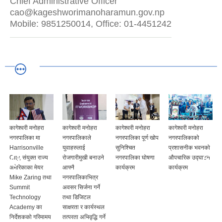
Chief Administrative Officer
cao@kageshworimanoharamun.gov.np
Mobile: 9851250014, Office: 01-4451242
ी मनोहरा
कागेश्वरी मनोहरा
कागेश्वरी मनोहरा
कागेश्वरी मनोहरा
कागेश्वरी मन
िका मा
नगरपालिकाले
नगरपालिका पूर्ण खोप
नगरपालिकाको
नगरपालिका अ
onville
युवाहरुलाई
सुनिश्चित
प्रशासनीक भवनको
तथा निशुल्क श
युक्त राज्य
रोजगारीमुखी बनाउने
नगरपालिका घोषणा
औपचारिक उद्घाटन
सुनिश्चित
का मेयर
आफ्नै
कार्यक्रम
कार्यक्रम
नगरपालिका 
aring तथा
नगरपालिकाभित्र
सभा
t
अवसर सिर्जना गर्ने
ology
तथा डिजिटल
my का
साक्षरता र कार्यस्थल
कको गरिमामय
तत्परता अभिवृद्धि गर्ने