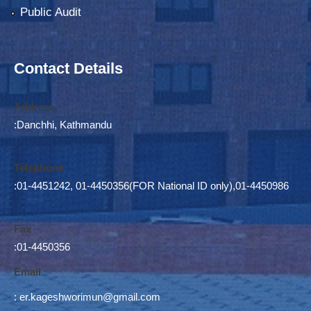
Public Audit
Contact Details
Address
:Danchhi, Kathmandu
Telephone
:01-4451242, 01-4450356(FOR National ID only),01-4450986
Fax
:01-4450356
Email
:
er.kageshworimun@gmail.com