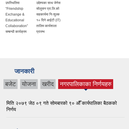
िमा
उद्देश्यका साथ जेनेस
dship
सोलुसन प्रा.लि.को
nge &
सहकार्यमा निःशुल्क
ional
१० दिने आईटी (IT)
oration”
तालिम कार्यशाला
 कार्यक्रम
प्रारम्भ
जानकारी
बजेट
योजना
खरीद
नगरपालिकाका निर्णयहरु
(active tab)
मिति २०७९ जेठ ०९ गते सोमबारको ९० औँ कार्यपालिका बैठकको
निर्णय