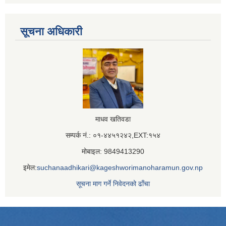
सूचना अधिकारी
माधव खतिवडा
सम्पर्क नं.: ०१-४४५१२४२,EXT:१५४
मोबाइल: 9849413290
इमेल:
suchanaadhikari@kageshworimanoharamun.gov.np
सूचना माग गर्ने निवेदनको ढाँचा