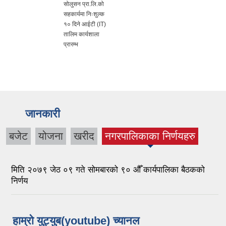
सोलुसन प्रा.लि.को
सहकार्यमा निःशुल्क
१० दिने आईटी (IT)
तालिम कार्यशाला
प्रारम्भ
जानकारी
बजेट
योजना
खरीद
नगरपालिकाका निर्णयहरु
(active tab)
मिति २०७९ जेठ ०९ गते सोमबारको ९० औँ कार्यपालिका बैठकको
निर्णय
हाम्रो युट्युब(youtube) च्यानल