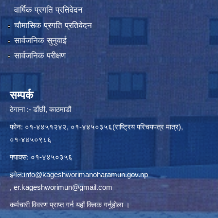
वार्षिक प्रगति प्रतिवेदन
चौमासिक प्रगति प्रतिवेदन
सार्वजनिक सुनुवाई
सार्वजनिक परीक्षण
सम्पर्क
ठेगाना :- डाँछी, काठमाडौं
फोन: ०१-४४५१२४२, ०१-४४५०३५६(राष्ट्रिय परिचयपत्र मात्र),
०१-४४५०९८६
फ्याक्स: ०१-४४५०३५६
इमेल:
info@kageshworimanoharamun.gov.np
,
er.kageshworimun@gmail.com
कर्मचारी विवरण प्राप्त गर्न
यहाँ क्लिक
गर्नुहोला ।