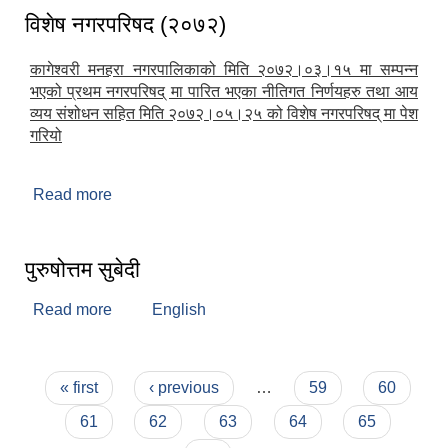
विशेष नगरपरिषद (२०७२)
कागेश्वरी मनहरा नगरपालिकाको मिति २०७२।०३।१५ मा सम्पन्न
भएको प्रथम नगरपरिषद् मा पारित भएका नीतिगत निर्णयहरु तथा आय
व्यय संशोधन सहित मिति २०७२।०५।२५ को विशेष नगरपरिषद् मा पेश
गरियो
Read more
about विशेष नगरपरिषद (२०७२)
पुरुषोत्तम सुबेदी
Read more
about पुरुषोत्तम सुबेदी
English
Pages
« first
‹ previous
…
59
60
61
62
63
64
65