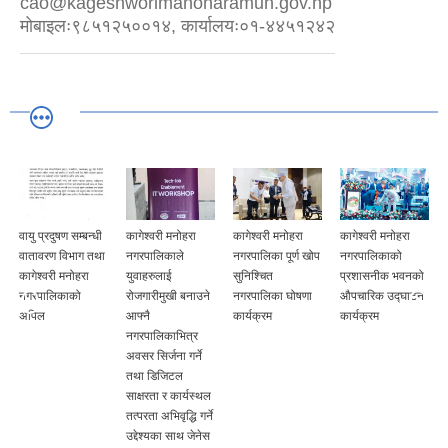
cao@kageshworimanoharamun.gov.np
मोबाइलः९८५१२५००१४, कार्यालयः०१-४४५१२४२
वायु प्रदुषण सम्बन्धी
कागेश्वरी मनोहरा
कागेश्वरी मनोहरा
कागेश्वरी मनोहरा
वातावरण विभाग तथा
नगरपालिकाले
नगरपालिका पूर्ण खोप
नगरपालिकाको
कागेश्वरी मनोहरा
युवाहरुलाई
सुनिश्चित
प्रशासनीक भवनको
नगरपालिकाको
रोजगारीमुखी बनाउने
नगरपालिका घोषणा
औपचारिक उद्घाटन
अपिल
आफ्नै
कार्यक्रम
कार्यक्रम
नगरपालिकाभित्र
अवसर सिर्जना गर्ने
तथा डिजिटल
साक्षरता र कार्यस्थल
तत्परता अभिवृद्धि गर्ने
उद्देश्यका साथ जेनेस