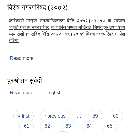
विशेष नगरपरिषद (२०७२)
कागेश्वरी मनहरा नगरपालिकाको मिति २०७२।०३।१५ मा सम्पन्न
भएको प्रथम नगरपरिषद् मा पारित भएका नीतिगत निर्णयहरु तथा आय
व्यय संशोधन सहित मिति २०७२।०५।२५ को विशेष नगरपरिषद् मा पेश
गरियो
Read more
about विशेष नगरपरिषद (२०७२)
पुरुषोत्तम सुबेदी
Read more
about पुरुषोत्तम सुबेदी
English
Pages
« first
‹ previous
…
59
60
61
62
63
64
65