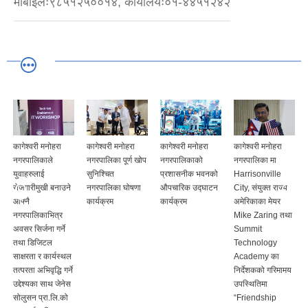
मोबाइलः९८५१२५००१४, कार्यालयः०१-४४५१२४२
कागेश्वरी मनोहरा
कागेश्वरी मनोहरा
कागेश्वरी मनोहरा
कागेश्वरी मनोहरा
नगरपालिकाले
नगरपालिका पूर्ण खोप
नगरपालिकाको
नगरपालिका मा
युवाहरुलाई
सुनिश्चित
प्रशासनीक भवनको
Harrisonville
रोजगारीमुखी बनाउने
नगरपालिका घोषणा
औपचारिक उद्घाटन
City, संयुक्त राज्य
आफ्नै
कार्यक्रम
कार्यक्रम
अमेरिकाका मेयर
नगरपालिकाभित्र
Mike Zaring तथा
अवसर सिर्जना गर्ने
Summit
तथा डिजिटल
Technology
साक्षरता र कार्यस्थल
Academy का
तत्परता अभिवृद्धि गर्ने
निर्देशकको गरिमामय
उद्देश्यका साथ जेनेस
उपस्थितिमा
सोलुसन प्रा.लि.को
“Friendship