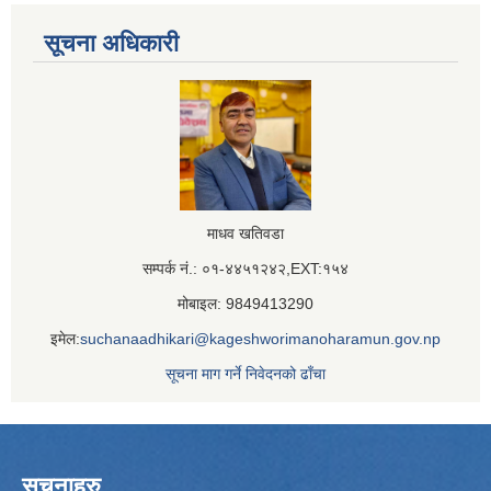
सूचना अधिकारी
माधव खतिवडा
सम्पर्क नं.: ०१-४४५१२४२,EXT:१५४
मोबाइल: 9849413290
इमेल:
suchanaadhikari@kageshworimanoharamun.gov.np
सूचना माग गर्ने निवेदनको ढाँचा
सूचनाहरु