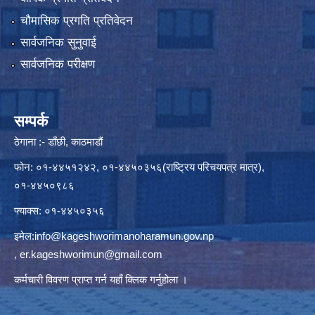
चौमासिक प्रगति प्रतिवेदन
सार्वजनिक सुनुवाई
सार्वजनिक परीक्षण
सम्पर्क
ठेगाना :- डाँछी, काठमाडौं
फोन: ०१-४४५१२४२, ०१-४४५०३५६(राष्ट्रिय परिचयपत्र मात्र),
०१-४४५०९८६
फ्याक्स: ०१-४४५०३५६
इमेल:
info@kageshworimanoharamun.gov.np
,
er.kageshworimun@gmail.com
कर्मचारी विवरण प्राप्त गर्न
यहाँ क्लिक
गर्नुहोला ।