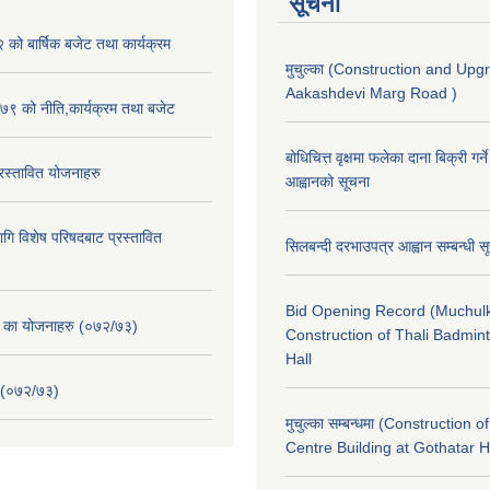
सूचना
ो बार्षिक बजेट तथा कार्यक्रम
मुचुल्का (Construction and Upg
Aakashdevi Marg Road )
९ को नीति,कार्यक्रम तथा बजेट
बोधिचित्त वृक्षमा फलेका दाना बिक्री गर्न
स्तावित योजनाहरु
आह्वानको सूचना
ि विशेष परिषदबाट प्रस्तावित
सिलबन्दी दरभाउपत्र आह्वान सम्बन्धी 
Bid Opening Record (Muchulk
. का योजनाहरु (०७२/७३)
Construction of Thali Badmi
Hall
 (०७२/७३)
मुचुल्का सम्बन्धमा (Construction o
Centre Building at Gothatar H