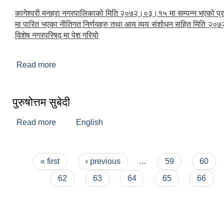
कागेश्वरी मनहरा नगरपालिकाको मिति २०७२।०३।१५ मा सम्पन्न भएको प्
मा पारित भएका नीतिगत निर्णयहरु तथा आय व्यय संशोधन सहित मिति २
विशेष नगरपरिषद् मा पेश गरियो
Read more
about विशेष नगरपरिषद (२०७२)
पुरुषोत्तम सुबेदी
Read more
about पुरुषोत्तम सुबेदी
English
Pages
« first
‹ previous
…
59
60
62
63
64
65
66