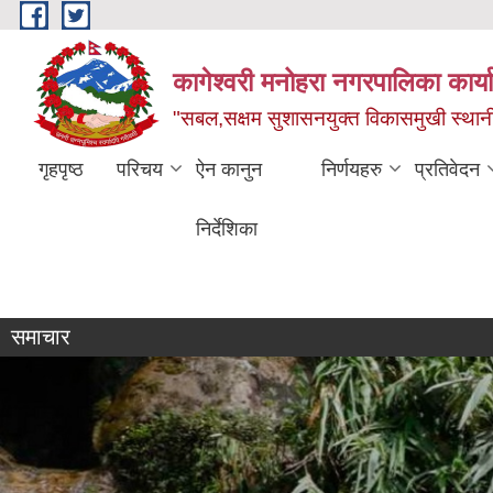
Skip to main content
कागेश्वरी मनोहरा नगरपालिका कार्
"सबल,सक्षम सुशासनयुक्त विकासमुखी स्था
गृहपृष्ठ
परिचय
ऐन कानुन
निर्णयहरु
प्रतिवेदन
निर्देशिका
व्यक्तिगत घटना दर्ता सप्ताह
समाचार