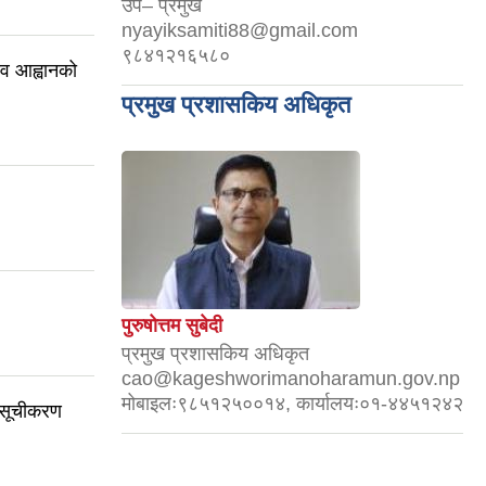
उप– प्रमुख
nyayiksamiti88@gmail.com
९८४१२१६५८०
ाव आह्वानको
प्रमुख प्रशासकिय अधिकृत
पुरुषोत्तम सुबेदी
प्रमुख प्रशासकिय अधिकृत
cao@kageshworimanoharamun.gov.np
मोबाइलः९८५१२५००१४, कार्यालयः०१-४४५१२४२
 सूचीकरण