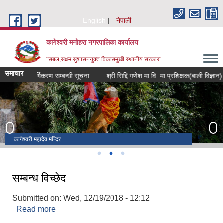
Skip to main content
English
नेपाली
कागेश्वरी मनोहरा नगरपालिका कार्यालय
"सबल,सक्षम सुशासनयुक्त विकासमुखी स्थानीय सरकार"
समाचार
्गा वर्गिकरण सम्बन्धी सूचना
श्री सिद्दि गणेश मा.वि. मा प्रशिक्षक(बाली विज्ञान) आवश्यकत
व्यक्तिगत घटना दर्ता सप्ताह
नवतनधाम
कागेश्वरी महादेव मन्दिर
सम्बन्ध विच्छेद
Submitted on:
Wed, 12/19/2018 - 12:12
Read more
about सम्बन्ध विच्छेद