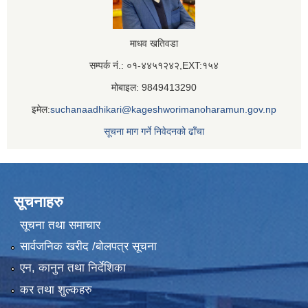
माधव खतिवडा
सम्पर्क नं.: ०१-४४५१२४२,EXT:१५४
मोबाइल: 9849413290
इमेल:
suchanaadhikari@kageshworimanoharamun.gov.np
सूचना माग गर्ने निवेदनको ढाँचा
सूचनाहरु
सूचना तथा समाचार
सार्वजनिक खरीद /बोलपत्र सूचना
एन, कानुन तथा निर्देशिका
कर तथा शुल्कहरु