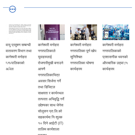
कागेश्वरी मनोहरा
कागेश्वरी मनोहरा
कागेश्वरी मनोहरा
कागेश्वरी मनोहरा
नगरपालिकाले
नगरपालिका पूर्ण खोप
नगरपालिकाको
नगरपालिका मा
युवाहरुलाई
सुनिश्चित
प्रशासनीक भवनको
Harrisonville
रोजगारीमुखी बनाउने
नगरपालिका घोषणा
औपचारिक उद्घाटन
City, संयुक्त राज्य
आफ्नै
कार्यक्रम
कार्यक्रम
अमेरिकाका मेयर
नगरपालिकाभित्र
Mike Zaring तथा
अवसर सिर्जना गर्ने
Summit
तथा डिजिटल
Technology
साक्षरता र कार्यस्थल
Academy का
तत्परता अभिवृद्धि गर्ने
निर्देशकको गरिमामय
उद्देश्यका साथ जेनेस
उपस्थितिमा
सोलुसन प्रा.लि.को
“Friendship
सहकार्यमा निःशुल्क
Exchange &
१० दिने आईटी (IT)
Educational
तालिम कार्यशाला
Collaboration”