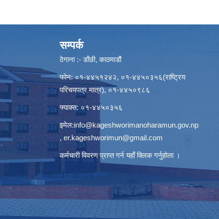
सम्पर्क
ठेगाना :- डाँछी, काठमाडौं
फोन: ०१-४४५१२४२, ०१-४४५०३५६(राष्ट्रिय
परिचयपत्र मात्र), ०१-४४५०९८६
फ्याक्स: ०१-४४५०३५६
इमेल:
info@kageshworimanoharamun.gov.np
,
er.kageshworimun@gmail.com
कर्मचारी विवरण प्राप्त गर्न
यहाँ क्लिक
गर्नुहोला ।