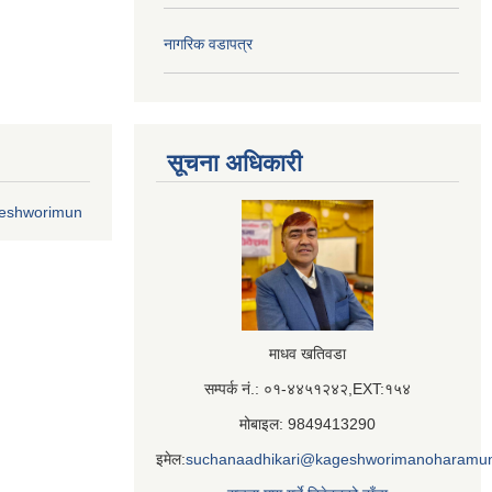
नागरिक वडापत्र
सूचना अधिकारी
geshworimun
माधव खतिवडा
सम्पर्क नं.: ०१-४४५१२४२,EXT:१५४
मोबाइल: 9849413290
इमेल:
suchanaadhikari@kageshworimanoharamun