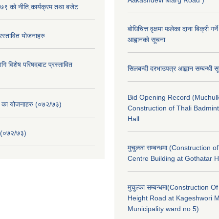
Aakashdevi Marg Road )
९ को नीति,कार्यक्रम तथा बजेट
बोधिचित्त वृक्षमा फलेका दाना बिक्री गर्न
स्तावित योजनाहरु
आह्वानको सूचना
ि विशेष परिषदबाट प्रस्तावित
सिलबन्दी दरभाउपत्र आह्वान सम्बन्धी 
Bid Opening Record (Muchulk
. का योजनाहरु (०७२/७३)
Construction of Thali Badmi
Hall
 (०७२/७३)
मुचुल्का सम्बन्धमा (Construction o
Centre Building at Gothatar H
मुचुल्का सम्बन्धमा(Construction Of
Height Road at Kageshwori 
Municipality ward no 5)