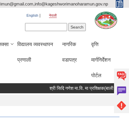
rimun@gmail.com,info@kageshworimanoharamun.gov.np
English
नेपाली
Search form
Search
क्सा
विद्यालय व्यवस्थापन
नागरिक
वृत्ति
प्रणाली
वडापत्र
मार्गनिर्देशन
पोर्टल
श्री सिद्दि गणेश मा.वि. मा प्रशिक्षक(बाली विज्ञान) आवश्य