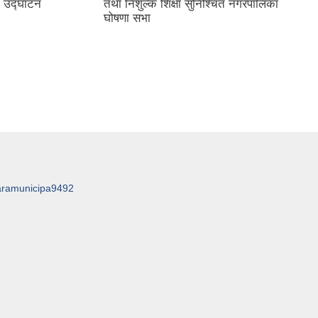
 उद्घाटन
तथा निशुल्क शिक्षा सुनिश्चित नगरपालिका
घोषणा सभा
aramunicipa9492