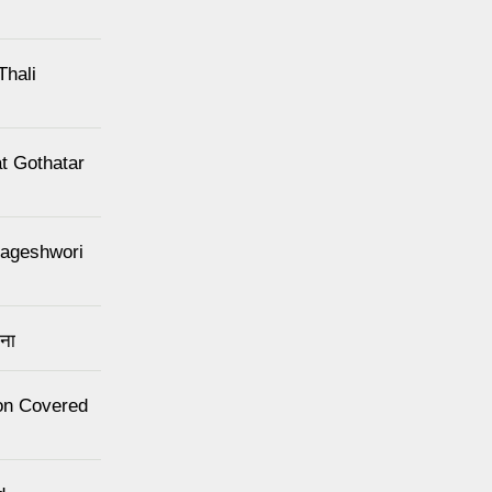
Thali
 at Gothatar
 Kageshwori
चना
nton Covered