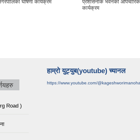
नगरपालिका घोषणा कार्यक्रम
प्रशासनीक भवनको औपचारिक
कार्यक्रम
हाम्रो युट्युब(youtube) च्यानल
https://www.youtube.com/@kageshworimanoh
णयहरु
arg Road )
चना