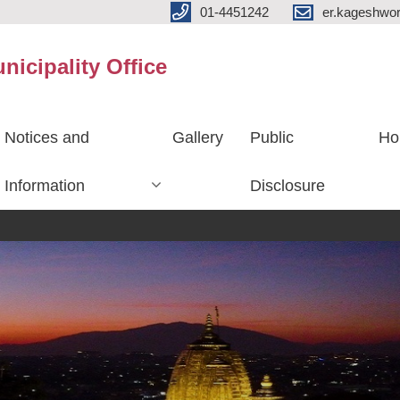
01-4451242
er.kageshwo
icipality Office
Notices and
Gallery
Public
Ho
Information
Disclosure