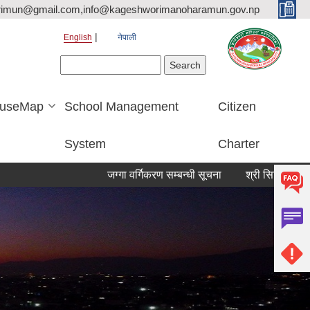
rimun@gmail.com,info@kageshworimanoharamun.gov.np
English
नेपाली
Search form
Search
useMap
School Management
Citizen
System
Charter
जग्गा वर्गिकरण सम्बन्धी सूचना
श्री सिद्दि गणेश मा.वि. मा