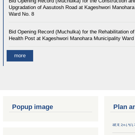
Bid Opening Record (Muchulka) for the Construction an
Upgradation of Aasutosh Road at Kageshwori Manohara 
Ward No. 8
Bid Opening Record (Muchulka) for the Rehabilitation of
Health Post at Kageshwori Manohara Municipality Ward
more
Popup image
Plan a
आ.व.२०८१/८२ क